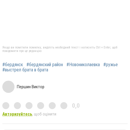
Якщо ви помітили помилку, виділіть необхідний текст і натисніть Ctrl + Enter, щоб
повідомити про це редакцію
#бердянск
#бердянский район
#Новониколаевка
#ружье
#выстрел брата в брата
Першин Виктор
0,0
Авторизуйтесь
, щоб оцінити