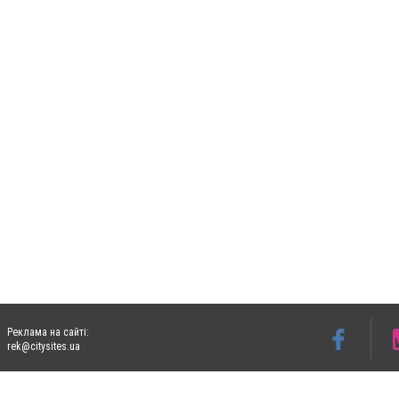
Реклама на сайті:
rek@citysites.ua
Допускається цитування матеріалів без отримання попередньої згоди 06153.com.ua з