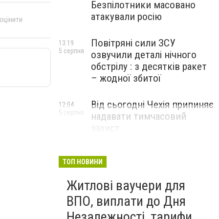
Безпілотники масовано
атакували росію
 оцінити
Повітряні сили ЗСУ
13:19
5 серпня
озвучили деталі нічного
обстрілу : з десятків ракет
– жодної збитої
Від сьогодні Чехія припиняє
12:04
5 серпня
надавати тимчасовий
захист
військовозобов’язаним
українцям
ТОП НОВИНИ
Житлові ваучери для
ВПО, виплати до Дня
Незалежності, тарифи