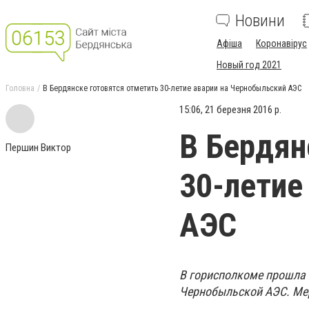
Новини
Афіша
Коронавірус
Новый год 2021
Головна
В Бердянске готовятся отметить 30-летие аварии на Чернобыльский АЭС
15:06, 21 березня 2016 р.
В Бердян
Першин Виктор
30-летие
АЭС
В горисполкоме прошла 
Чернобыльской АЭС. Мер