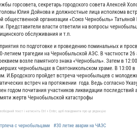
жбы горсовета, секретарь городского совета Алексей Хол
 головы Юлия Дойнова и должностные лица исполкома вст
й общественной организации «Союз Чернобыль» Татьяной 
ии. Представители власти ответили на вопросы чернобыльц
ицинского обслуживания и т.п.
риятия по подготовке и проведению поминальных и прос
0-летием трагедии на Чернобыльской АЭС. В частности 26 
реквием возле памятного знака «Чернобыль». Затем в 12:0
умерших чернобыльцах в Святоникольском храме. В 13:00 в
м. И.Бродского пройдет встреча чернобыльцев с молодеж
атических встреч на протяжении года. Ведь согласно Указ
лен годом почитания участников ликвидации последствий 
амяти жертв Чернобыльской катастрофы
бхідний текст і натисніть Ctrl + Enter, щоб повідомити про це редакцію
трпеча с чернобыльцами
#30 летие аварии на ЧАЭС