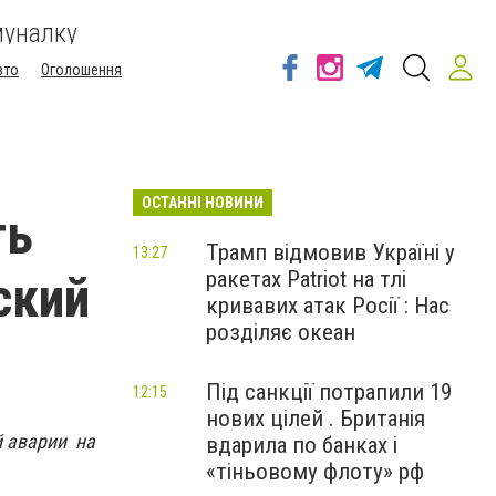
муналку
вто
Оголошення
ОСТАННІ НОВИНИ
ть
Трамп відмовив Україні у
13:27
ракетах Patriot на тлі
ский
кривавих атак Росії : Нас
розділяє океан
Під санкції потрапили 19
12:15
нових цілей . Британія
й аварии на
вдарила по банках і
«тіньовому флоту» рф