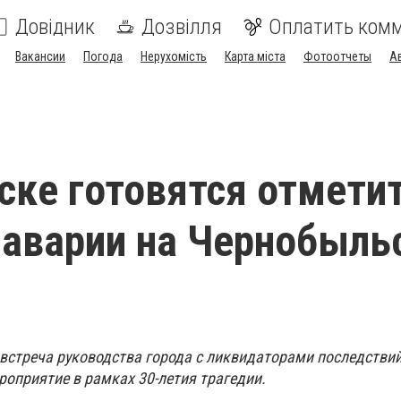
Довідник
Дозвілля
Оплатить ком
Вакансии
Погода
Нерухомість
Карта міста
Фотоотчеты
А
ске готовятся отмети
 аварии на Чернобыль
встреча руководства города с ликвидаторами последстви
оприятие в рамках 30-летия трагедии.