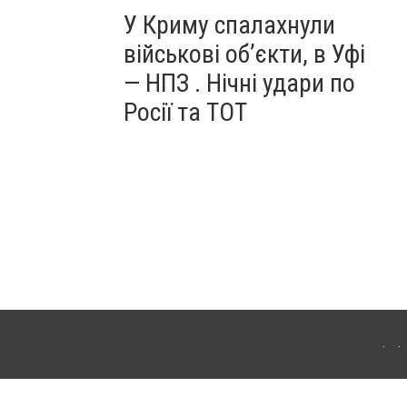
У Криму спалахнули
військові об’єкти, в Уфі
— НПЗ . Нічні удари по
Росії та ТОТ
ердянська. Для інтернет-видань обов'язкове розміщення прямого, відкритого для