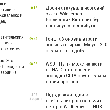
од и
Дрони атакували черговий
10:12
ретились с
склад Wildberries .
Коваленко и
Російський Єкатеринбург
ев,
прокинувся від вибухів
ветительских
Генштаб оновив втрати
09:44
апреля в
російської армії . Мінус 1210
0 состоится
окупантів за добу
ью. Это
WSJ - Путін може напасти
08:32
у Президента
на НАТО вже восени:
аварии на
розвідка США опублікувала
новий прогноз
Під ударами один з
14:07
5 серпня
найбільших розподільчих
центрів Wildberries та НПЗ .