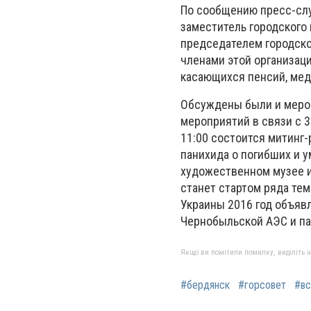
По сообщению пресс-слу
заместитель городского
председателем городско
членами этой организац
касающихся пенсий, мед
Обсуждены были и мероп
мероприятий в связи с 3
11:00 состоится митинг-
панихида о погибших и 
художественном музее и
станет стартом ряда тем
Украины 2016 год объяв
Чернобыльской АЭС и п
Якщо ви помітили помилку, виділіть нео
#бердянск
#горсовет
#вс