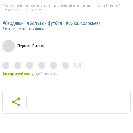
Якщо ви помітили помилку, виділіть необхідний текст і натисніть Ctrl + Enter, щоб
повідомити про це редакцію
#бердянск
#большой футбол
#кубок соловьева
#итоги четверть финала
Першин Виктор
0,0
Авторизуйтесь
, щоб оцінити