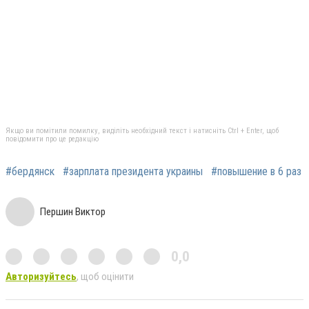
Якщо ви помітили помилку, виділіть необхідний текст і натисніть Ctrl + Enter, щоб
повідомити про це редакцію
#бердянск
#зарплата президента украины
#повышение в 6 раз
Першин Виктор
0,0
Авторизуйтесь
, щоб оцінити