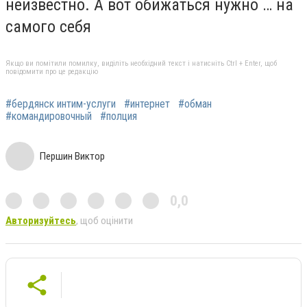
неизвестно. А вот обижаться нужно … на
самого себя
Якщо ви помітили помилку, виділіть необхідний текст і натисніть Ctrl + Enter, щоб
повідомити про це редакцію
#бердянск интим-услуги
#интернет
#обман
#командировочный
#полция
Першин Виктор
0,0
Авторизуйтесь
, щоб оцінити