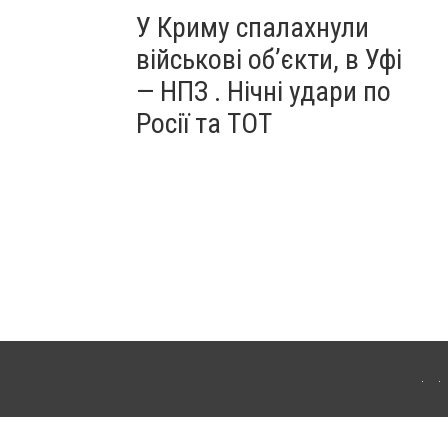
У Криму спалахнули
військові об’єкти, в Уфі
— НПЗ . Нічні удари по
Росії та ТОТ
ердянська. Для інтернет-видань обов'язкове розміщення прямого, відкритого для