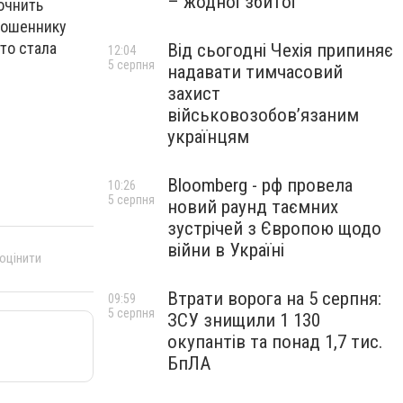
– жодної збитої
очнить
мошеннику
что стала
Від сьогодні Чехія припиняє
12:04
5 серпня
надавати тимчасовий
захист
військовозобов’язаним
українцям
Bloomberg - рф провела
10:26
5 серпня
новий раунд таємних
зустрічей з Європою щодо
війни в Україні
 оцінити
Втрати ворога на 5 серпня:
09:59
5 серпня
ЗСУ знищили 1 130
окупантів та понад 1,7 тис.
БпЛА