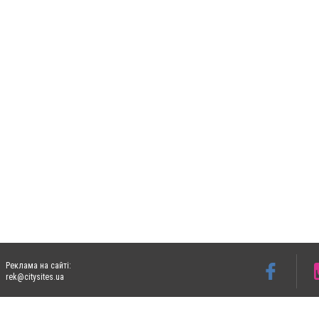
Реклама на сайті:
rek@citysites.ua
Допускається цитування матеріалів без отримання попередньої згоди 06153.com.ua з