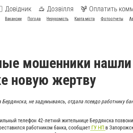
Довідник
Дозвілля
Оплатить ком
Вакансии
Погода
Нерухомість
Карта міста
Фотоотчеты
А
ные мошенники нашли
е новую жертву
 Бердянска, не задумываясь, отдала псевдо работнику ба
бильный телефон 42-летннй жительнице Бердянска позвон
реставился работником банка, сообщает
ГУ НП
в Запорожск