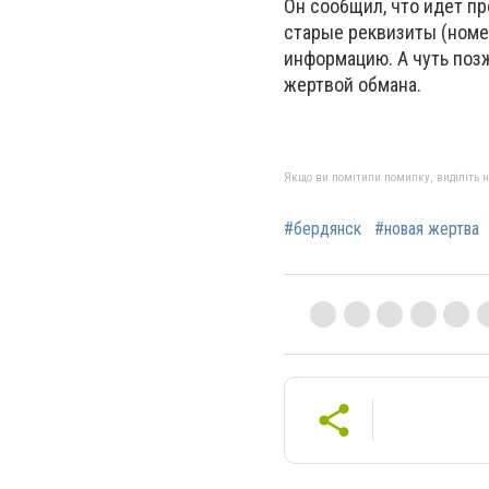
Он сообщил, что идет пр
старые реквизиты (номе
информацию. А чуть позж
жертвой обмана.
Якщо ви помітили помилку, виділіть нео
#бердянск
#новая жертва