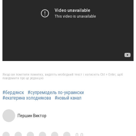
Якщо ви помітили помилку, виділіть необхідний текст і натисніть Ctrl + Enter, щоб
повідомити про це редакцію
#бердянск
#супремодель по-украински
#екатерина холоднякова
#новый канал
Першин Виктор
0,0