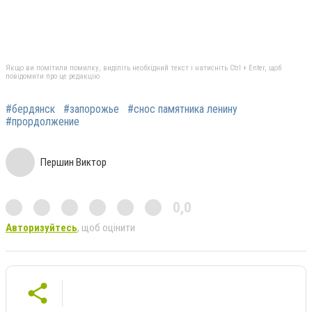
Якщо ви помітили помилку, виділіть необхідний текст і натисніть Ctrl + Enter, щоб
повідомити про це редакцію
#бердянск
#запорожье
#снос памятника ленину
#прордолжение
Першин Виктор
0,0
Авторизуйтесь
, щоб оцінити