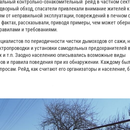
альный контрольно-ознакомительный рейд в частном сек
дворный обход, спасатели привлекали внимание жителей к
 от неправильной эксплуатации, повреждений в печном 
фактах, рассказывали, приводя примеры, чем может обер
равилами и требованиями.
ециалистов по периодичности чистки дымоходов от сажи,
ктропроводки и установки самодельных предохранителей 
х и т.п. Заодно населению описывались возможные виды
в и правила поведения при их обнаружении. Каждому был
просам. Рейд, как считают его организаторы и население, 