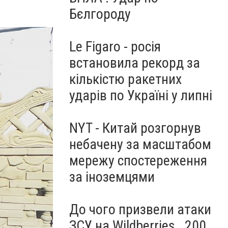
Бєлгороду
Le Figaro - росія
встановила рекорд за
кількістю ракетних
ударів по Україні у липні
NYT - Китай розгорнув
небачену за масштабом
мережу спостереження
за іноземцями
До чого призвели атаки
ЗСУ на Wildberries . 200