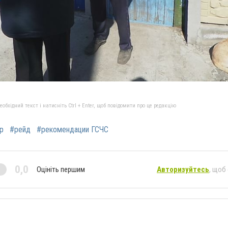
бхідний текст і натисніть Ctrl + Enter, щоб повідомити про це редакцію
р
#рейд
#рекомендации ГСЧС
0,0
Оцініть першим
Авторизуйтесь
, щоб