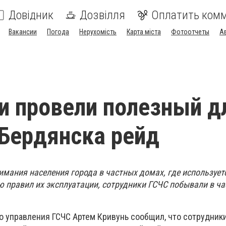
Довідник
Дозвілля
Оплатить ком
Вакансии
Погода
Нерухомість
Карта міста
Фотоотчеты
А
и провели полезный д
Бердянска рейд
имания населения города в частных домах, где использует
ю правил их эксплуатации, сотрудники ГСЧС побывали в ч
о управления ГСЧС Артем Кривунь сообщил, что сотрудник