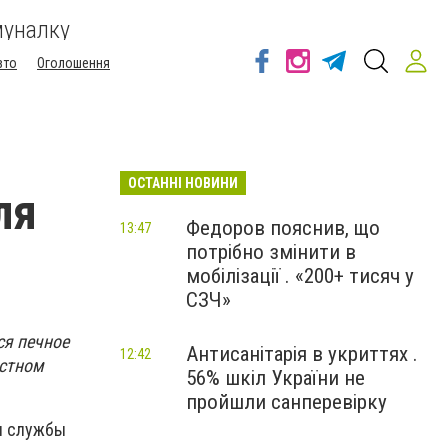
муналку
вто
Оголошення
ОСТАННІ НОВИНИ
ля
Федоров пояснив, що
13:47
потрібно змінити в
мобілізації . «200+ тисяч у
СЗЧ»
ся печное
Антисанітарія в укриттях .
12:42
астном
56% шкіл України не
пройшли санперевірку
и службы