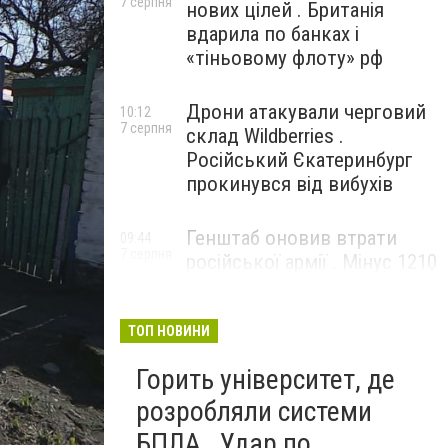
7 серпня
нових цілей . Британія
вдарила по банках і
«тіньовому флоту» рф
Дрони атакували черговий
10:12
7 серпня
склад Wildberries .
Російський Єкатеринбург
прокинувся від вибухів
Генштаб оновив втрати
09:44
7 серпня
російської армії . Мінус 1210
окупантів за добу
ТОП НОВИНИ
Горить університет, де
розробляли системи
БПЛА . Удар по