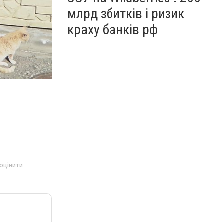
млрд збитків і ризик
краху банків рф
 оцінити