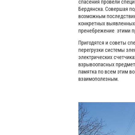
спасения провели специ
Бердянска. Совершая по
возможным последствиям
конкретных выявленных 
пренебрежение этими п
Пригодятся и советы сп
перегрузки системы эле
электрических счетчика
взрывоопасных предмето
памятка по всем этим во
взаимополезным.