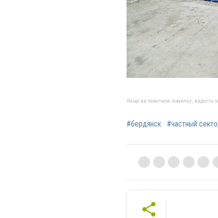
Якщо ви помітили помилку, виділіть нео
#бердянск
#частный секто