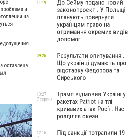
торе
До Сейму подано новий
11:19
 проблеме и
законопроєкт . У Польщі
отоплении на
планують повернути
нуться
українцям право на
отримання окремих видів
допомог
 недопущения
в
Результати опитування .
09:25
Що українці думають про
а оставлена
відставку Федорова та
был
Сирського
Трамп відмовив Україні у
13:27
7 серпня
ракетах Patriot на тлі
кривавих атак Росії : Нас
розділяє океан
Під санкції потрапили 19
12:15