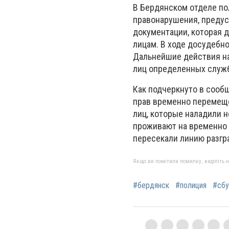
В Бердянском отделе по
правонарушения, предус
документации, которая 
лицам. В ходе досудебн
Дальнейшие действия н
лиц определенных служб
Как подчеркнуто в сооб
прав временно перемеще
лиц, которые наладили н
проживают на временно 
пересекали линию разгр
Якщо ви помітили помилку, виділіть нео
#бердянск
#полиция
#сбу