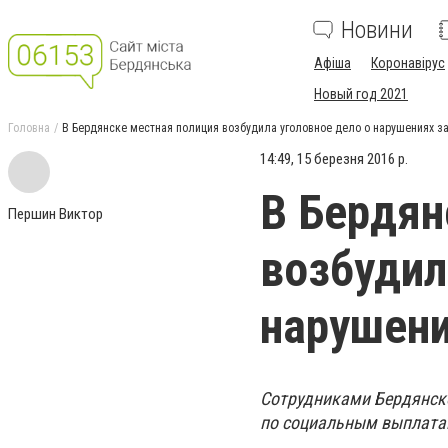
Новини
Афіша
Коронавірус
Новый год 2021
Головна
В Бердянске местная полиция возбудила уголовное дело о нарушениях з
14:49, 15 березня 2016 р.
В Бердян
Першин Виктор
возбудил
нарушени
Сотрудниками Бердянско
по социальным выплата