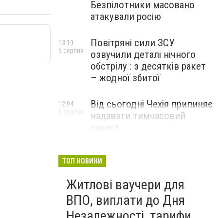
Безпілотники масовано
атакували росію
Повітряні сили ЗСУ
13:19
5 серпня
озвучили деталі нічного
обстрілу : з десятків ракет
– жодної збитої
Від сьогодні Чехія припиняє
12:04
5 серпня
надавати тимчасовий
захист
військовозобов’язаним
українцям
ТОП НОВИНИ
Житлові ваучери для
ВПО, виплати до Дня
Незалежності, тарифи