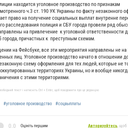
лиции находится уголовное производство по признакам
мотренного ч.3 ст. 190 УК Украины по факту незаконного 
дает право на получение социальных выплат внутренне п
ого расследования полиция и СБУ города провели ряд обыс
аправлены на привлечение к уголовной ответственности 
 города, причастных к преступным схемам.
щении на Фейсбуке, все эти мероприятия направлены не н
нных лиц. Уголовное производство начато в отношении 
езаконную схему оформления для тех людей, которые не т
оккупированных территориях Украины, но и вообще никогд
аничения с этими территориями.
бхідний текст і натисніть Ctrl + Enter, щоб повідомити про це редакцію
#уголовное производство
#соцвыплаты
0,0
Оцініть першим
Авторизуйтесь
, щоб