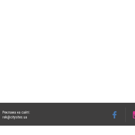
Реклама на сайті:
rek@citysites.ua
Допускається цитування матеріалів без отримання попередньої згоди 06153.com.ua з