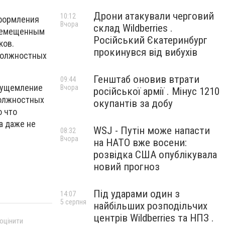
Дрони атакували черговий
10:12
оформления
Вчора
склад Wildberries .
еремещенным
Російський Єкатеринбург
ков.
прокинувся від вибухів
должностных
Генштаб оновив втрати
09:44
а ущемление
Вчора
російської армії . Мінус 1210
должностных
окупантів за добу
о что
а даже не
WSJ - Путін може напасти
08:32
Вчора
на НАТО вже восени:
розвідка США опублікувала
новий прогноз
Під ударами один з
14:07
5 серпня
найбільших розподільчих
центрів Wildberries та НПЗ .
 оцінити