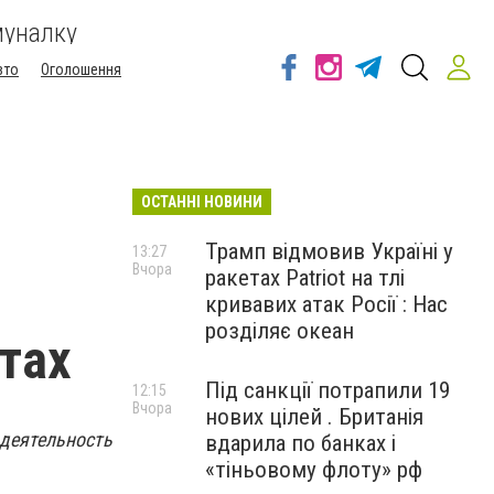
муналку
вто
Оголошення
ОСТАННІ НОВИНИ
Трамп відмовив Україні у
13:27
Вчора
ракетах Patriot на тлі
кривавих атак Росії : Нас
розділяє океан
тах
Під санкції потрапили 19
12:15
Вчора
нових цілей . Британія
 деятельность
вдарила по банках і
«тіньовому флоту» рф