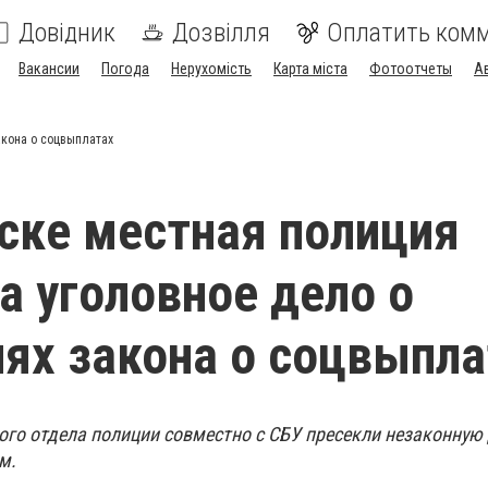
Довідник
Дозвілля
Оплатить ком
Вакансии
Погода
Нерухомість
Карта міста
Фотоотчеты
А
акона о соцвыплатах
ске местная полиция
а уголовное дело о
ях закона о соцвыпла
го отдела полиции совместно с СБУ пресекли незаконную
м.