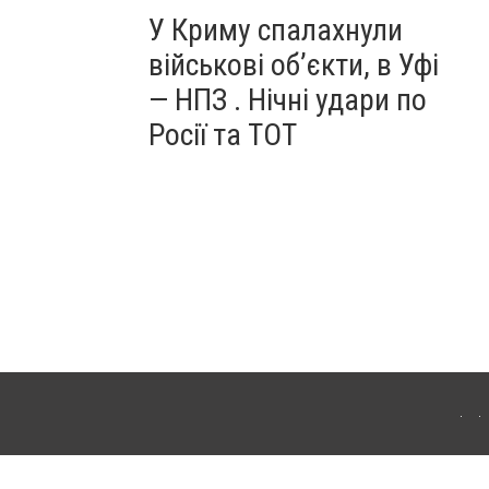
У Криму спалахнули
військові об’єкти, в Уфі
— НПЗ . Нічні удари по
Росії та ТОТ
ердянська. Для інтернет-видань обов'язкове розміщення прямого, відкритого для