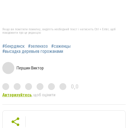
Якщо ви помітили помилку, виділіть необхідний текст і натисніть Ctrl + Enter, щоб
повідомити про це редакцію
#бекрдянск
#зеленхоз
#саженцы
#высадка деревьев горожанами
Першин Виктор
0,0
Авторизуйтесь
, щоб оцінити