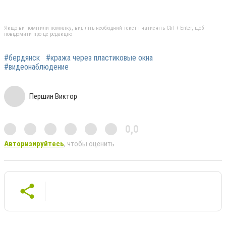
Якщо ви помітили помилку, виділіть необхідний текст і натисніть Ctrl + Enter, щоб
повідомити про це редакцію
#бердянск
#кража через пластиковые окна
#видеонаблюдение
Першин Виктор
0,0
Авторизируйтесь
, чтобы оценить