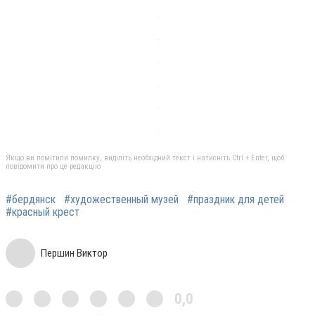
Якщо ви помітили помилку, виділіть необхідний текст і натисніть Ctrl + Enter, щоб
повідомити про це редакцію
#бердянск
#художественный музей
#праздник для детей
#красный крест
Першин Виктор
0,0