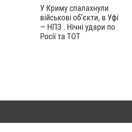
У Криму спалахнули
військові об’єкти, в Уфі
— НПЗ . Нічні удари по
Росії та ТОТ
ердянська. Для інтернет-видань обов'язкове розміщення прямого, відкритого для