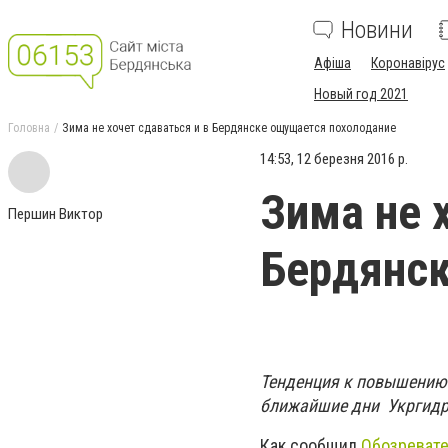
Новини
Афіша
Коронавірус
Новый год 2021
Головна
Зима не хочет сдаваться и в Бердянске ощущается похолодание
14:53, 12 березня 2016 р.
Зима не 
Першин Виктор
Бердянск
Тенденция к повышению 
ближайшие дни Укргидр
Как сообщил
Обозреват