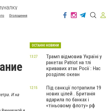
муналку
вто
Оголошення
ОСТАННІ НОВИНИ
Трамп відмовив Україні у
13:27
ракетах Patriot на тлі
ание
кривавих атак Росії : Нас
розділяє океан
Під санкції потрапили 19
12:15
нових цілей . Британія
етра. И на
вдарила по банках і
«тіньовому флоту» рф
в Винницкой и