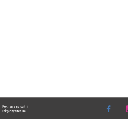
Реклама на сайті:
rek@citysites.ua
Допускається цитування матеріалів без отримання попередньої згоди 06153.com.ua з