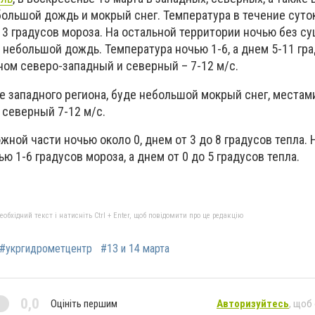
ольшой дождь и мокрый снег. Температура в течение суток
до 3 градусов мороза. На остальной территории ночью без 
небольшой дождь. Температура ночью 1-6, а днем 5-11 гра
ном северо-западный и северный – 7-12 м/с.
ме западного региона, буде небольшой мокрый снег, местам
северный 7-12 м/с.
жной части ночью около 0, днем от 3 до 8 градусов тепла. 
ю 1-6 градусов мороза, а днем от 0 до 5 градусов тепла.
бхідний текст і натисніть Ctrl + Enter, щоб повідомити про це редакцію
#укргидрометцентр
#13 и 14 марта
0,0
Оцініть першим
Авторизуйтесь
, щоб