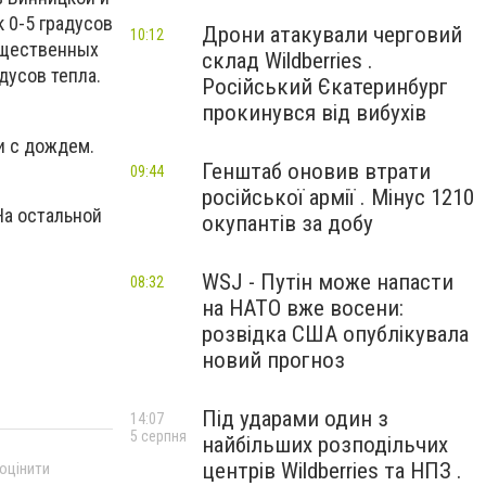
 0-5 градусов
Дрони атакували черговий
10:12
существенных
склад Wildberries .
дусов тепла.
Російський Єкатеринбург
прокинувся від вибухів
и с дождем.
Генштаб оновив втрати
09:44
російської армії . Мінус 1210
На остальной
окупантів за добу
WSJ - Путін може напасти
08:32
на НАТО вже восени:
розвідка США опублікувала
новий прогноз
Під ударами один з
14:07
5 серпня
найбільших розподільчих
центрів Wildberries та НПЗ .
 оцінити