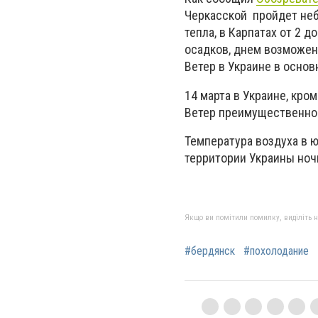
Черкасской пройдет неб
тепла, в Карпатах от 2 
осадков, днем возможен 
Ветер в Украине в основ
14 марта в Украине, кро
Ветер преимущественно 
Температура воздуха в ю
территории Украины ночь
Якщо ви помітили помилку, виділіть нео
#бердянск
#похолодание