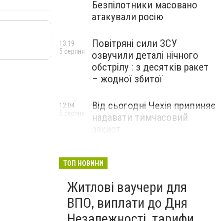
Безпілотники масовано
атакували росію
Повітряні сили ЗСУ
13:19
5 серпня
озвучили деталі нічного
обстрілу : з десятків ракет
– жодної збитої
Від сьогодні Чехія припиняє
12:04
5 серпня
надавати тимчасовий
захист
військовозобов’язаним
українцям
ТОП НОВИНИ
Житлові ваучери для
ВПО, виплати до Дня
Незалежності, тарифи