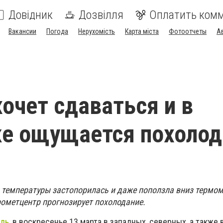
Довідник
Дозвілля
Оплатить ком
Вакансии
Погода
Нерухомість
Карта міста
Фотоотчеты
А
хочет сдаваться и в
е ощущается похолод
температуры застопорилась и даже поползла вниз термом
ометцентр прогнозирует похолодание.
ель
, в воскресенье 13 марта в западных, северных, а также 