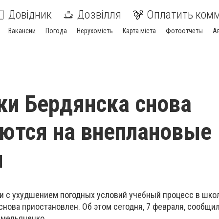
Довідник
Дозвілля
Оплатить ком
Вакансии
Погода
Нерухомість
Карта міста
Фотоотчеты
А
и Бердянска снова
ются на внеплановые
ы
язи с ухудшением погодных условий учебный процесс в шко
снова приостановлен. Об этом сегодня, 7 февраля, сообщи
Емельяненко.