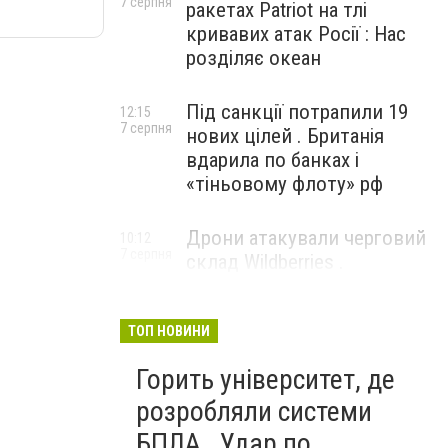
7 серпня
ракетах Patriot на тлі
кривавих атак Росії : Нас
розділяє океан
Під санкції потрапили 19
12:15
7 серпня
нових цілей . Британія
вдарила по банках і
«тіньовому флоту» рф
Дрони атакували черговий
10:12
7 серпня
склад Wildberries .
Російський Єкатеринбург
прокинувся від вибухів
ТОП НОВИНИ
Горить університет, де
розробляли системи
БПЛА . Удар по