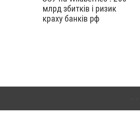
млрд збитків і ризик
краху банків рф
ердянська. Для інтернет-видань обов'язкове розміщення прямого, відкритого для
лама" публікуються на правах реклами.