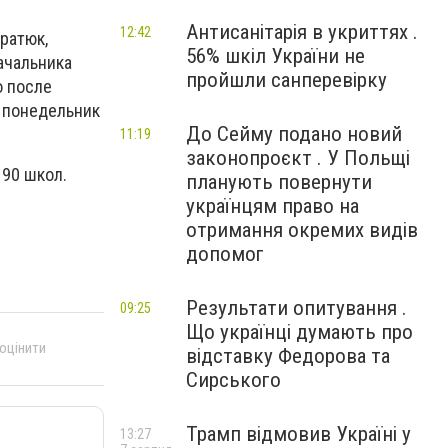
Антисанітарія в укриттях .
12:42
ратюк,
56% шкіл України не
ачальника
пройшли санперевірку
о после
 понедельник
До Сейму подано новий
11:19
законопроєкт . У Польщі
190 школ.
планують повернути
українцям право на
отримання окремих видів
допомог
Результати опитування .
09:25
Що українці думають про
 оцінити
відставку Федорова та
Сирського
Трамп відмовив Україні у
13:27