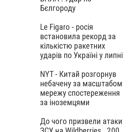
Бєлгороду
Le Figaro - росія
встановила рекорд за
кількістю ракетних
ударів по Україні у липні
NYT - Китай розгорнув
небачену за масштабом
мережу спостереження
за іноземцями
До чого призвели атаки
ЗСУ на Wildberries . 200