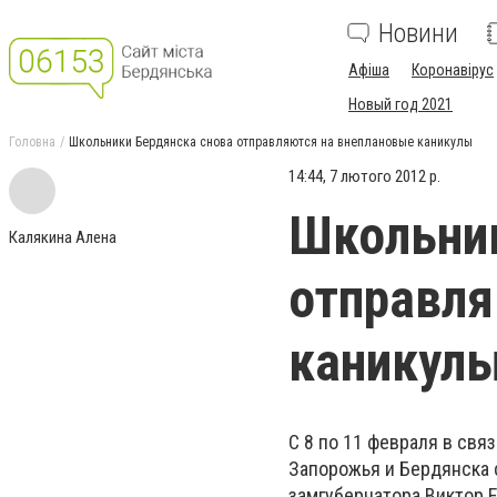
Новини
Афіша
Коронавірус
Новый год 2021
Головна
Школьники Бердянска снова отправляются на внеплановые каникулы
14:44, 7 лютого 2012 р.
Школьник
Калякина Алена
отправля
каникул
С 8 по 11 февраля в св
Запорожья и Бердянска 
замгубернатора Виктор 