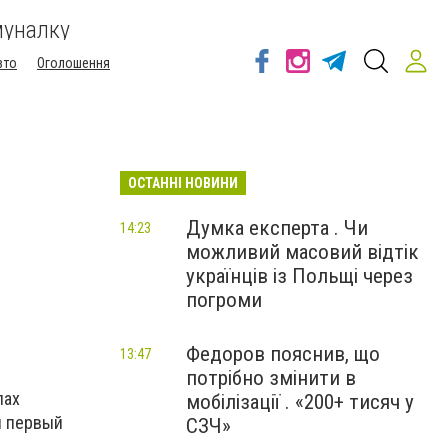
муналку
вто
Оголошення
ОСТАННІ НОВИНИ
Думка експерта . Чи
14:23
можливий масовий відтік
українців із Польщі через
погроми
Федоров пояснив, що
13:47
потрібно змінити в
лах
мобілізації . «200+ тисяч у
л первый
СЗЧ»