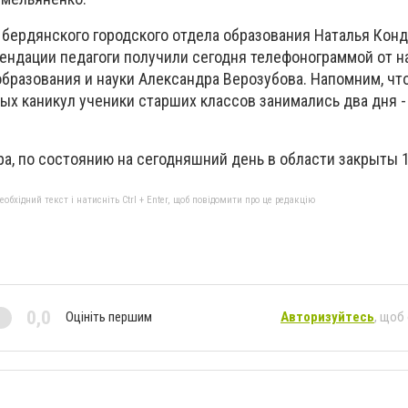
 бердянского городского отдела образования Наталья Конд
ндации педагоги получили сегодня телефонограммой от н
образования и науки Александра Верозубова. Напомним, чт
 каникул ученики старших классов занимались два дня -
ра, по состоянию на сегодняшний день в области закрыты 
бхідний текст і натисніть Ctrl + Enter, щоб повідомити про це редакцію
0,0
Оцініть першим
Авторизуйтесь
, щоб