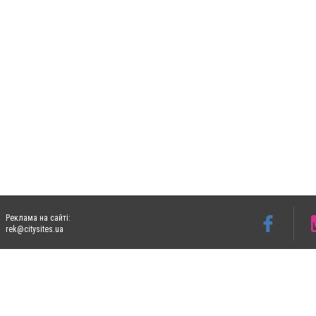
Реклама на сайті:
rek@citysites.ua
Допускається цитування матеріалів без отримання попередньої згоди 06153.com.ua з
пошукових систем гіперпосилання на цитовані статті не нижче другого абзацу в тек
Матеріали з плашками "Новини компаній", "Промо", "Партнерський матеріал", "Партнер