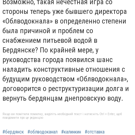
Возможно, такая нечестная игра со
стороны теперь уже бывшего директора
«Облводокнала» в определенно степени
была причиной и проблем со
снабжением питьевой водой в
Бердянске? По крайней мере, у
руководства города появился шанс
наладить конструктивные отношения с
будущим руководством «Облводокнала»,
договорится о реструктуризации долга и
вернуть бердянцам днепровскую воду.
Якщо ви помітили помилку, виділіть необхідний текст і натисніть Ctrl + Enter, щоб
повідомити про це редакцію
#бердянск
#облводоканал
#калинкин
#отставка