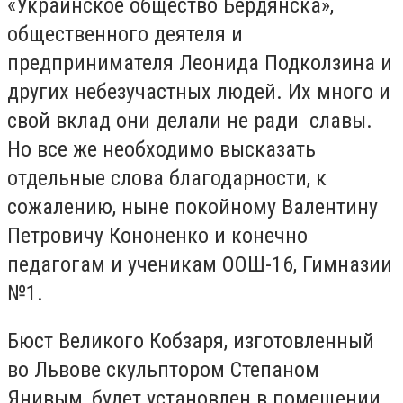
«Украинское общество Бердянска»,
общественного деятеля и
предпринимателя Леонида Подколзина и
других небезучастных людей. Их много и
свой вклад они делали не ради славы.
Но все же необходимо высказать
отдельные слова благодарности, к
сожалению, ныне покойному Валентину
Петровичу Кононенко и конечно
педагогам и ученикам ООШ-16, Гимназии
№1.
Бюст Великого Кобзаря, изготовленный
во Львове скульптором Степаном
Янивым, будет установлен в помещении