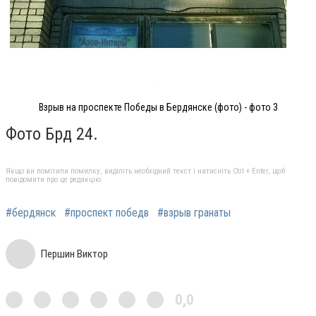
Взрыв на проспекте Победы в Бердянске (фото) - фото 3
Фото Брд 24.
Якщо ви помітили помилку, виділіть необхідний текст і натисніть Ctrl + Enter, щоб
повідомити про це редакцію
#бердянск
#проспект победв
#взрыв гранаты
Першин Виктор
0,0