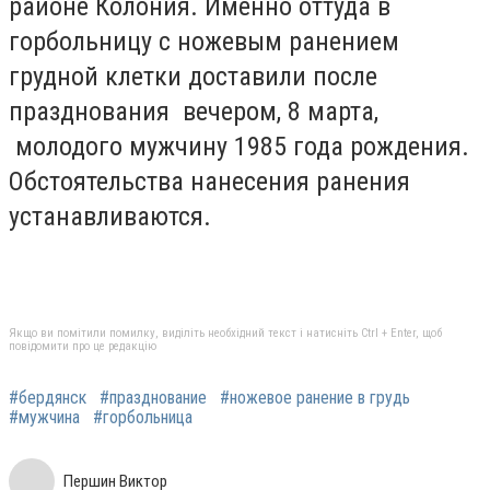
районе Колония. Именно оттуда в
горбольницу с ножевым ранением
грудной клетки доставили после
празднования вечером, 8 марта,
молодого мужчину 1985 года рождения.
Обстоятельства нанесения ранения
устанавливаются.
Якщо ви помітили помилку, виділіть необхідний текст і натисніть Ctrl + Enter, щоб
повідомити про це редакцію
#бердянск
#празднование
#ножевое ранение в грудь
#мужчина
#горбольница
Першин Виктор