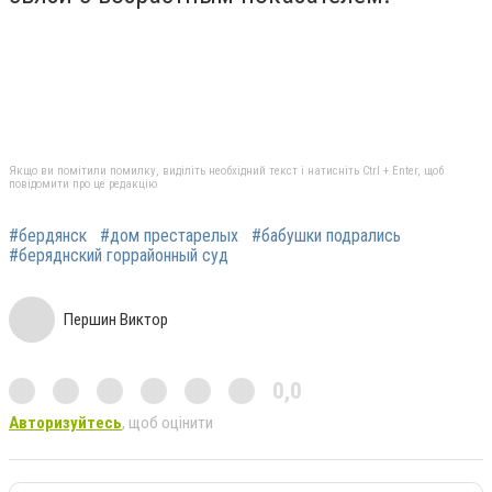
Якщо ви помітили помилку, виділіть необхідний текст і натисніть Ctrl + Enter, щоб
повідомити про це редакцію
#бердянск
#дом престарелых
#бабушки подрались
#беряднский горрайонный суд
Першин Виктор
0,0
Авторизуйтесь
, щоб оцінити