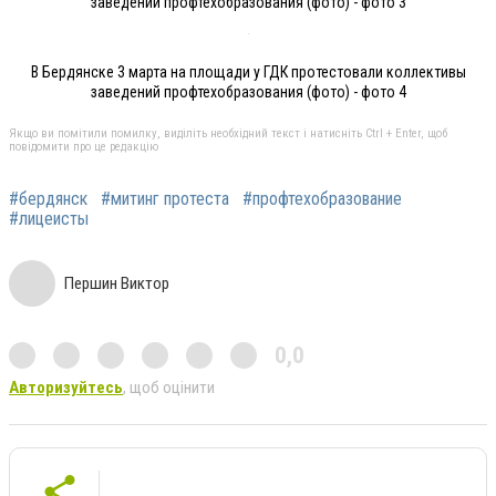
заведений профтехобразования (фото) - фото 3
В Бердянске 3 марта на площади у ГДК протестовали коллективы
заведений профтехобразования (фото) - фото 4
Якщо ви помітили помилку, виділіть необхідний текст і натисніть Ctrl + Enter, щоб
повідомити про це редакцію
#бердянск
#митинг протеста
#профтехобразование
#лицеисты
Першин Виктор
0,0
Авторизуйтесь
, щоб оцінити