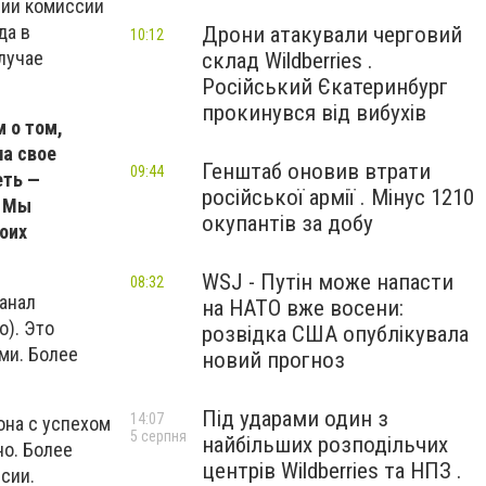
нии комиссии
да в
Дрони атакували черговий
10:12
случае
склад Wildberries .
Російський Єкатеринбург
прокинувся від вибухів
 о том,
ла свое
Генштаб оновив втрати
09:44
еть —
російської армії . Мінус 1210
! Мы
окупантів за добу
воих
WSJ - Путін може напасти
08:32
канал
на НАТО вже восени:
о). Это
розвідка США опублікувала
ми. Более
новий прогноз
Під ударами один з
14:07
она с успехом
5 серпня
найбільших розподільчих
но. Более
центрів Wildberries та НПЗ .
сии.