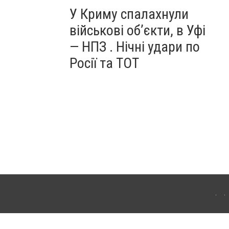
У Криму спалахнули
військові об’єкти, в Уфі
— НПЗ . Нічні удари по
Росії та ТОТ
ердянська. Для інтернет-видань обов'язкове розміщення прямого, відкритого для