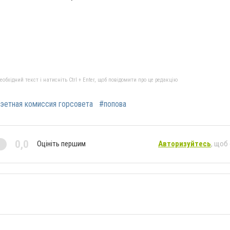
бхідний текст і натисніть Ctrl + Enter, щоб повідомити про це редакцію
эетная комиссия горсовета
#попова
0,0
Оцініть першим
Авторизуйтесь
, щоб