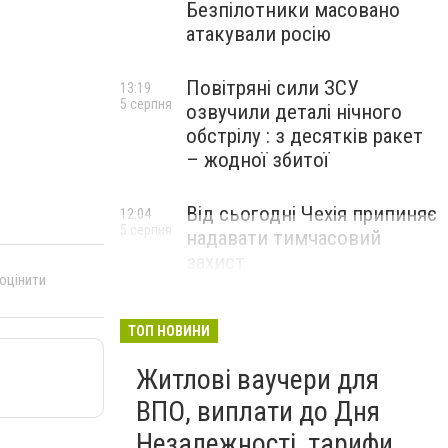
Безпілотники масовано
атакували росію
Повітряні сили ЗСУ
13:19
5 серпня
озвучили деталі нічного
обстрілу : з десятків ракет
– жодної збитої
Від сьогодні Чехія припиняє
12:04
5 серпня
надавати тимчасовий
захист
 оцінити
військовозобов’язаним
українцям
ТОП НОВИНИ
Житлові ваучери для
ВПО, виплати до Дня
Незалежності, тарифи