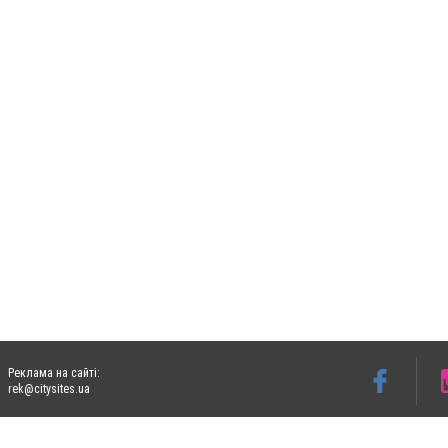
Реклама на сайті:
rek@citysites.ua
Допускається цитування матеріалів без отримання попередньої згоди 06153.com.ua з