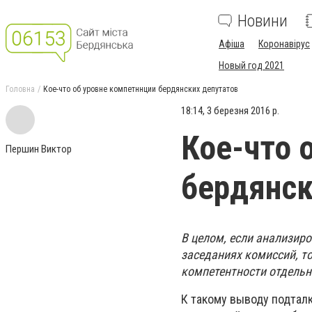
Новини
Афіша
Коронавірус
Новый год 2021
Головна
Кое-что об уровне компетннции бердянских депутатов
18:14, 3 березня 2016 р.
Кое-что 
Першин Виктор
бердянск
В целом, если анализиро
заседаниях комиссий, то
компетентности отдельн
К такому выводу подтал