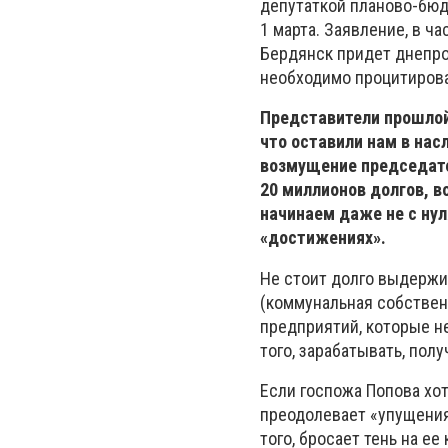
депутаткой планово-бюд
1 марта. Заявление, в ч
Бердянск придет днепров
необходимо процитирова
Представители прошлой
что оставили нам в нас
возмущение председате
20 миллионов долгов, в
начинаем даже не с нуля
«достижениях».
Не стоит долго выдержив
(коммунальная собствен
предприятий, которые н
того, зарабатывать, пол
Если госпожа Попова хот
преодолевает «упущения
того, бросает тень на 