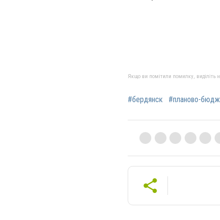
Якщо ви помітили помилку, виділіть нео
#бердянск
#планово-бюдж