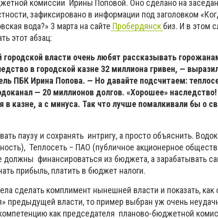
жетной комиссии Ирины Поповой. Оно сделано на заседа
астности, зафиксировано в информации под заголовком «Ког
ская вода?» 3 марта на сайте
Пробердянск
биз. И в этом 
ть этот абзац:
 городской власти очень любят рассказывать горожанам
ледство в городской казне 32 миллиона гривен, — вырази
ль ПБК Ирина Попова. — Но давайте подсчитаем: теплос
одоканал — 20 миллионов долгов. «Хорошее» наследство
 в казне, а с минуса. Так что лучше помалкивали бы о с
ать паузу и сохранять интригу, а просто объяснить. Водо
ность), Теплосеть – ПАО (публичное акционерное обществ
е должны финансироваться из бюджета, а зарабатывать са
учать прибыль, платить в бюджет налоги.
ела сделать комплимент нынешней власти и показать, как 
» предыдущей власти, то пример выбран уж очень неудач
ее компетенцию как председателя планово-бюджетной комис