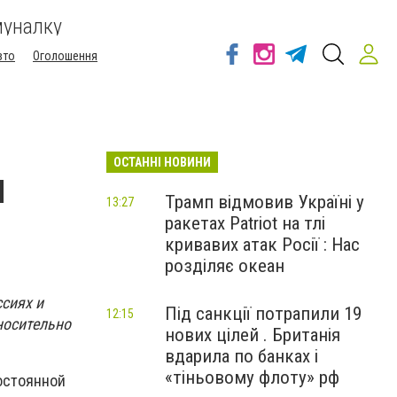
муналку
вто
Оголошення
ОСТАННІ НОВИНИ
и
Трамп відмовив Україні у
13:27
ракетах Patriot на тлі
кривавих атак Росії : Нас
розділяє океан
ссиях и
Під санкції потрапили 19
12:15
носительно
нових цілей . Британія
вдарила по банках і
«тіньовому флоту» рф
остоянной