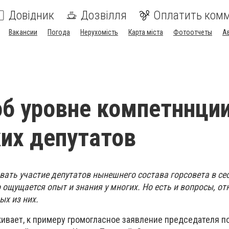
Довідник
Дозвілля
Оплатить ком
Вакансии
Погода
Нерухомість
Карта міста
Фотоотчеты
А
об уровне компетннци
их депутатов
вать участие депутатов нынешнего состава горсовета в се
 ощущается опыт и знания у многих. Но есть и вопросы, от
ых из них.
кивает, к примеру громогласное заявление председателя п