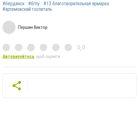
#бердянск
#бгпу
#13 благотворительная ярмарка
#артемовский госпиталь
Першин Виктор
0,0
Авторизуйтесь
, щоб оцінити