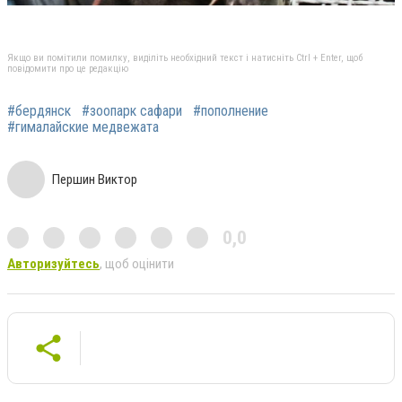
Якщо ви помітили помилку, виділіть необхідний текст і натисніть Ctrl + Enter, щоб
повідомити про це редакцію
#бердянск
#зоопарк сафари
#пополнение
#гималайские медвежата
Першин Виктор
0,0
Авторизуйтесь
, щоб оцінити