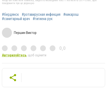
Якщо ви помітили помилку, виділіть необхідний текст і натисніть Ctrl + Enter, щоб
повідомити про це редакцію
#бердянск
#ротавирусная инфекция
#кикарош
#санитарный врач
#гигиена рук
Першин Виктор
0,0
Авторизуйтесь
, щоб оцінити