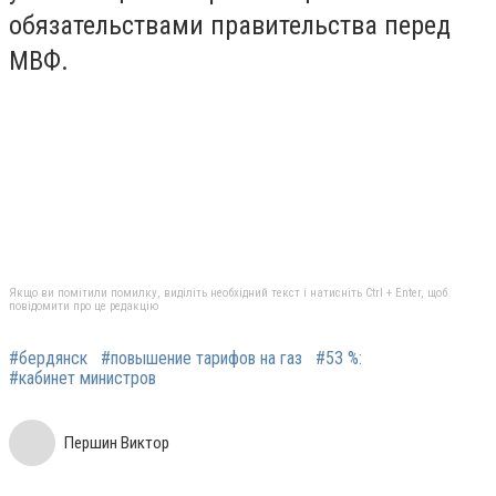
обязательствами правительства перед
МВФ.
Якщо ви помітили помилку, виділіть необхідний текст і натисніть Ctrl + Enter, щоб
повідомити про це редакцію
#бердянск
#повышение тарифов на газ
#53 %:
#кабинет министров
Першин Виктор