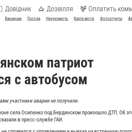
Довідник
Дозвілля
Оплатить ком
Вакансии
Погода
Нерухомість
Карта міста
Фотоотчеты
А
янском патриот
ся с автобусом
авм участники аварии не получили.
айоне села Осипенко под Бердянском произошло ДТП. Об э
сказали в пресс-службе ГАИ.
 не справился с управлением и выехал на встречную полос