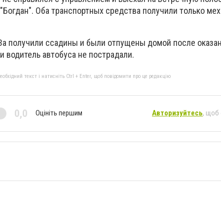
 "Богдан". Оба транспортных средства получили только ме
За получили ссадины и были отпущены домой после оказа
 водитель автобуса не пострадали.
бхідний текст і натисніть Ctrl + Enter, щоб повідомити про це редакцію
0,0
Оцініть першим
Авторизуйтесь
, щоб