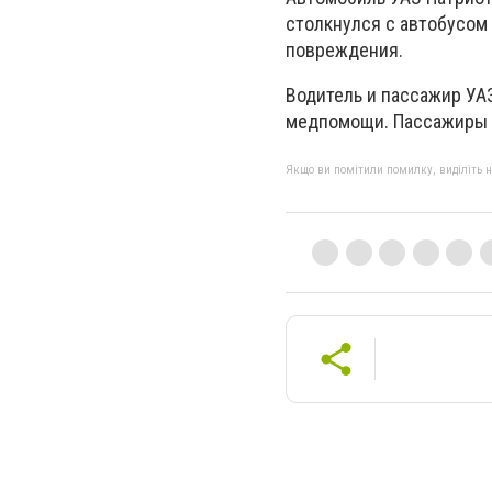
столкнулся с автобусом
повреждения.
Водитель и пассажир УА
медпомощи. Пассажиры и
Якщо ви помітили помилку, виділіть нео