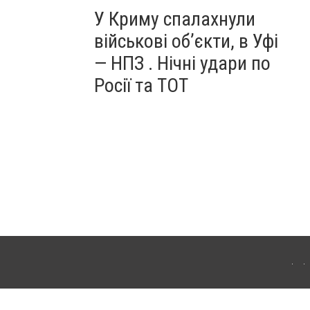
У Криму спалахнули
військові об’єкти, в Уфі
— НПЗ . Нічні удари по
Росії та ТОТ
ердянська. Для інтернет-видань обов'язкове розміщення прямого, відкритого для