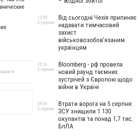
– жодної збитої
ханические
Від сьогодні Чехія припиняє
12:04
5 серпня
надавати тимчасовий
ния
захист
військовозобов’язаним
українцям
Bloomberg - рф провела
10:26
5 серпня
новий раунд таємних
 оцінити
зустрічей з Європою щодо
війни в Україні
Втрати ворога на 5 серпня:
09:59
5 серпня
ЗСУ знищили 1 130
окупантів та понад 1,7 тис.
БпЛА