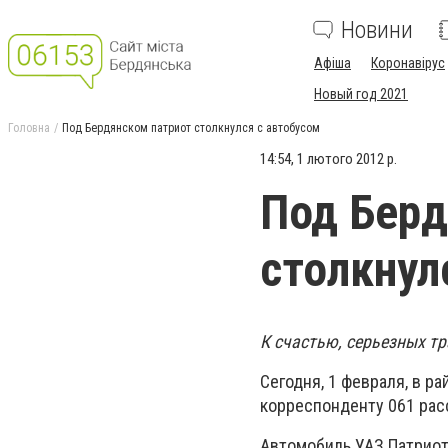
Новини
Афіша
Коронавірус
Новый год 2021
Головна
Под Бердянском патриот столкнулся с автобусом
14:54, 1 лютого 2012 р.
Под Берд
столкнул
К счастью, серьезных тр
Сегодня, 1 февраля, в р
корреспонденту 061 рас
Автомобиль УАЗ Патриот