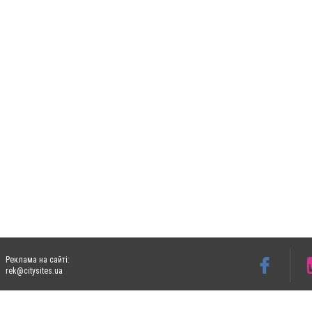
Реклама на сайті:
rek@citysites.ua
Допускається цитування матеріалів без отримання попередньої згоди 06153.com.ua з