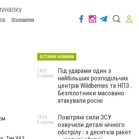
муналку
вто
Оголошення
ОСТАННІ НОВИНИ
Під ударами один з
14:07
5 серпня
найбільших розподільчих
центрів Wildberries та НПЗ .
Безпілотники масовано
атакували росію
Повітряні сили ЗСУ
13:19
том
5 серпня
озвучили деталі нічного
обстрілу : з десятків ракет
у. Там УАЗ