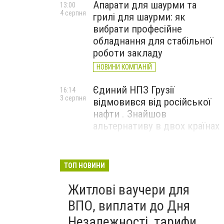
Апарати для шаурми та
13:00
4 серпня
грилі для шаурми: як
вибрати професійне
обладнання для стабільної
роботи закладу
НОВИНИ КОМПАНІЙ
Єдиний НПЗ Грузії
16:14
3 серпня
відмовився від російської
нафти . Знайшов
альтернативу в двох країнах
До чого призвели атаки
15:16
3 серпня
ЗСУ на Wildberries . 200 млрд
ТОП НОВИНИ
збитків і ризик краху банків
Житлові ваучери для
рф
ВПО, виплати до Дня
Незалежності, тарифи