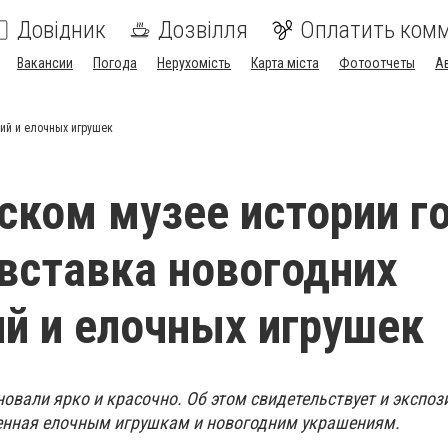
Довідник
Дозвілля
Оплатить ком
Вакансии
Погода
Нерухомість
Карта міста
Фотоотчеты
А
ий и елочных игрушек
ском музее истории г
вставка новогодних
й и елочных игрушек
овали ярко и красочно. Об этом свидетельствует и экспоз
енная елочным игрушкам и новогодним украшениям.