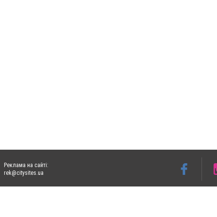
Реклама на сайті:
rek@citysites.ua
Допускається цитування матеріалів без отримання попередньої згоди 06153.com.ua з
пошукових систем гіперпосилання на цитовані статті не нижче другого абзацу в тек
Матеріали з плашками "Новини компаній", "Промо", "Партнерський матеріал", "Партнер