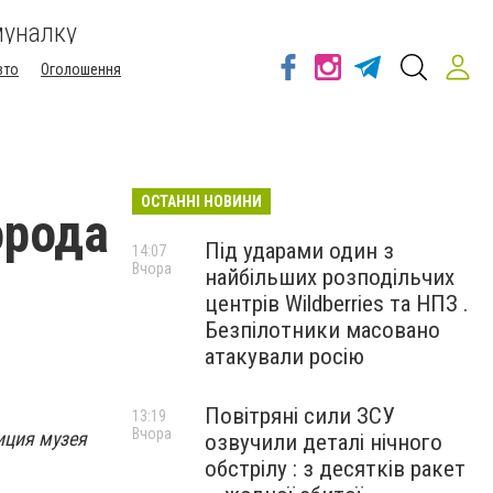
муналку
вто
Оголошення
ОСТАННІ НОВИНИ
орода
Під ударами один з
14:07
Вчора
найбільших розподільчих
центрів Wildberries та НПЗ .
Безпілотники масовано
атакували росію
Повітряні сили ЗСУ
13:19
Вчора
иция музея
озвучили деталі нічного
обстрілу : з десятків ракет