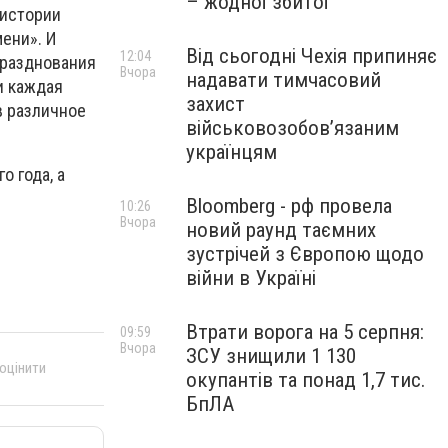
– жодної збитої
 истории
ени». И
Від сьогодні Чехія припиняє
12:04
празднования
Вчора
надавати тимчасовий
и каждая
захист
в различное
військовозобов’язаним
українцям
о года, а
Bloomberg - рф провела
10:26
Вчора
новий раунд таємних
зустрічей з Європою щодо
війни в Україні
Втрати ворога на 5 серпня:
09:59
Вчора
ЗСУ знищили 1 130
 оцінити
окупантів та понад 1,7 тис.
БпЛА