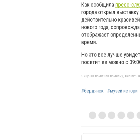
Как сообщила
пресс-сл
города открыл выставку
действительно красивей
нового года, сопровожд
отображает определенны
время.
Но это все лучше увидет
посетит ее можно с 09:00
Якщо ви помітили помилку, виділіть нео
#бердянск
#музей истори