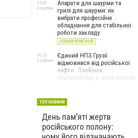
Апарати для шаурми та
13:00
4 серпня
грилі для шаурми: як
вибрати професійне
обладнання для стабільної
роботи закладу
НОВИНИ КОМПАНІЙ
Єдиний НПЗ Грузії
16:14
3 серпня
відмовився від російської
нафти . Знайшов
альтернативу в двох країнах
До чого призвели атаки
15:16
3 серпня
ЗСУ на Wildberries . 200 млрд
ТОП НОВИНИ
збитків і ризик краху банків
День пам'яті жертв
рф
російського полону:
чому його відзначають