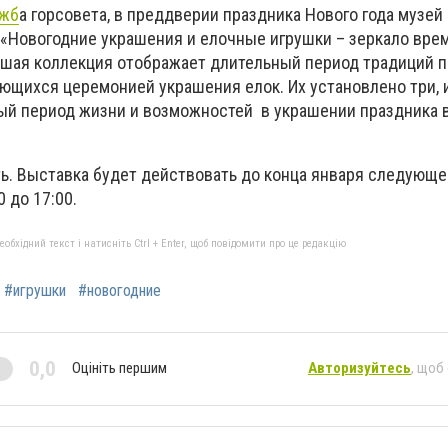
ужб
а горсовета, в преддверии праздника Нового года музей
 «Новогодние украшения и елочные игрушки – зеркало врем
шая коллекция отображает длительный период традиций 
ающихся церемонией украшения елок. Их установлено три, 
й период жизни и возможностей в украшении праздника 
ь. Выставка будет действовать до конца января следующег
 до 17:00.
бхідний текст і натисніть Ctrl + Enter, щоб повідомити про це редакцію
#игрушки
#новогодние
0,0
Оцініть першим
Авторизуйтесь
, щоб