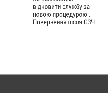
відновити службу за
новою процедурою .
Повернення після СЗЧ
ердянська. Для інтернет-видань обов'язкове розміщення прямого, відкритого для
лама" публікуються на правах реклами.