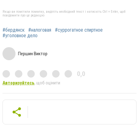
Якщо ви помітили помилку, виділіть необхідний текст і натисніть Ctrl + Enter, щоб
повідомити про це редакцію
#бердянск
#налоговая
#суррогатное спиртное
#уголовное дело
Першин Виктор
0,0
Авторизуйтесь
, щоб оцінити