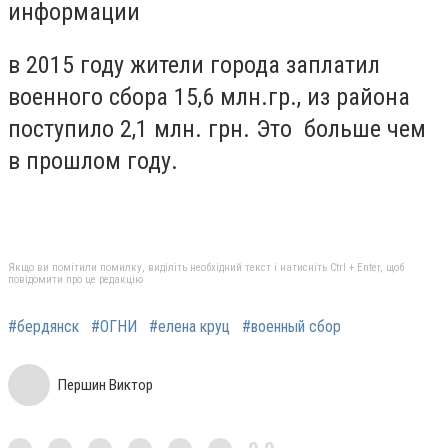
информации
в 2015 году жители города заплатил
военного сбора 15,6 млн.гр., из района
поступило 2,1 млн. грн. Это больше чем
в прошлом году.
Якщо ви помітили помилку, виділіть необхідний текст і натисніть Ctrl + Enter, щоб
повідомити про це редакцію
#бердянск
#ОГНИ
#елена круц
#военный сбор
Першин Виктор