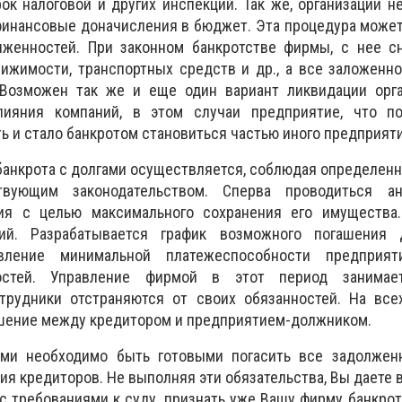
ок налоговой и других инспекций. Так же, организации н
финансовые доначисления в бюджет. Эта процедура може
женностей. При законном банкротстве фирмы, с нее с
вижимости, транспортных средств и др., а все заложенн
 Возможен так же и еще один вариант ликвидации орга
лияния компаний, в этом случаи предприятие, что п
 и стало банкротом становиться частью иного предприяти
банкрота с долгами осуществляется, соблюдая определенн
твующим законодательством. Сперва проводиться ан
ия с целью максимального сохранения его имущества.
й. Разрабатывается график возможного погашения 
овление минимальной платежеспособности предприя
остей. Управление фирмой в этот период занимае
трудники отстраняются от своих обязанностей. На всех
шение между кредитором и предприятием-должником.
ами необходимо быть готовыми погасить все задолжен
ия кредиторов. Не выполняя эти обязательства, Вы даете 
с требованиями к суду, признать уже Вашу фирму банкро