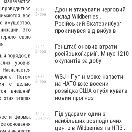
е назначаются
т проводиться
Дрони атакували черговий
10:12
Вчора
нимаются все
склад Wildberries .
ое имущество,
Російський Єкатеринбург
низации. Это
прокинувся від вибухів
отеряло свою
я.
Генштаб оновив втрати
09:44
Вчора
російської армії . Мінус 1210
ый порядок, в
окупантів за добу
ализ уровня
 Назначается
WSJ - Путін може напасти
долга. Потом
08:32
Вчора
на НАТО вже восени:
тия с целью
розвідка США опублікувала
тся внешний
новий прогноз
 этих этапах
Під ударами один з
14:07
ности фирмы,
5 серпня
найбільших розподільчих
все основания
центрів Wildberries та НПЗ .
том и вынести