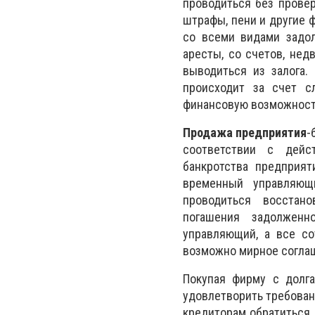
проводиться без провер
штрафы, пени и другие 
со всеми видами задол
аресты, со счетов, нед
выводиться из залога.
происходит за счет с
финансовую возможность
Продажа предприятия
-
соответствии с дейс
банкротства предприят
временный управляющи
проводиться восстан
погашения задолженн
управляющий, а все со
возможно мирное согла
Покупая фирму с долг
удовлетворить требован
кредиторам обратиться 