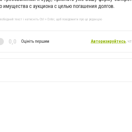
о имущества с аукциона с целью погашения долгов.
бхідний текст і натисніть Ctrl + Enter, щоб повідомити про це редакцію
0,0
Оцініть першим
Авторизируйтесь
, ч