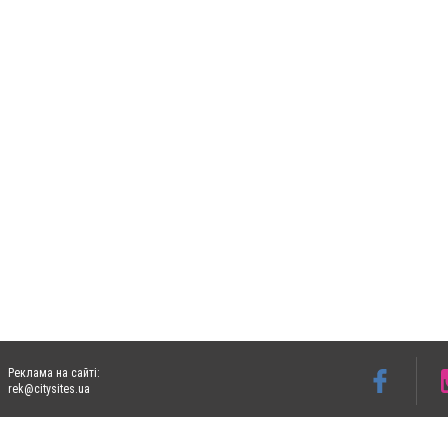
Реклама на сайті:
rek@citysites.ua
Допускається цитування матеріалів без отримання попередньої згоди 06153.com.ua з