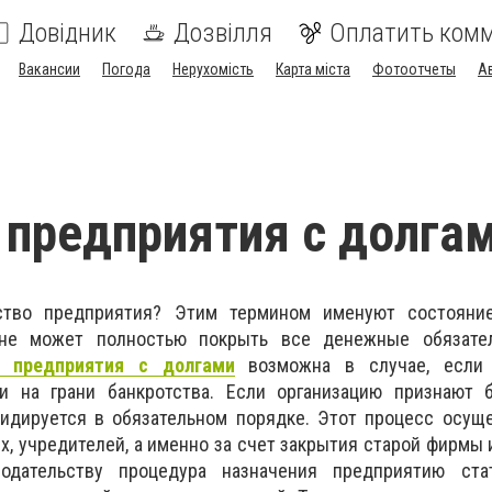
Довідник
Дозвілля
Оплатить ком
Вакансии
Погода
Нерухомість
Карта міста
Фотоотчеты
А
предприятия с долга
ство предприятия? Этим термином именуют состоян
 не может полностью покрыть все денежные обязате
 предприятия с долгами
возможна в случае, если 
и на грани банкротства. Если организацию признают б
идируется в обязательном порядке. Этот процесс осуще
, учредителей, а именно за счет закрытия старой фирмы 
нодательству процедура назначения предприятию ста