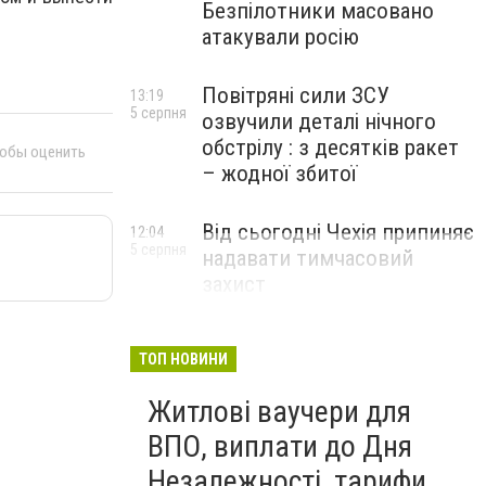
Безпілотники масовано
атакували росію
Повітряні сили ЗСУ
13:19
5 серпня
озвучили деталі нічного
обстрілу : з десятків ракет
тобы оценить
– жодної збитої
Від сьогодні Чехія припиняє
12:04
5 серпня
надавати тимчасовий
захист
військовозобов’язаним
українцям
ТОП НОВИНИ
Житлові ваучери для
ВПО, виплати до Дня
Незалежності, тарифи