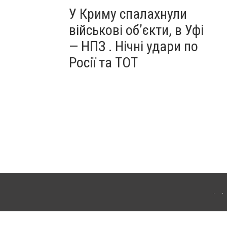
У Криму спалахнули
військові об’єкти, в Уфі
— НПЗ . Нічні удари по
Росії та ТОТ
ердянська. Для інтернет-видань обов'язкове розміщення прямого, відкритого для