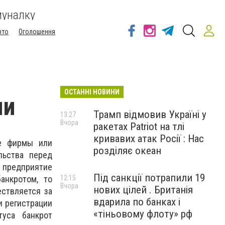
муналку
вто
Оголошення
ОСТАННІ НОВИНИ
ми
Трамп відмовив Україні у
13:27
Вчора
ракетах Patriot на тлі
кривавих атак Росії : Нас
ие фирмы или
розділяє океан
льства перед
предприятие
Під санкції потрапили 19
анкротом, то
12:15
Вчора
нових цілей . Британія
ствляется за
вдарила по банках і
и регистрации
«тіньовому флоту» рф
туса банкрот