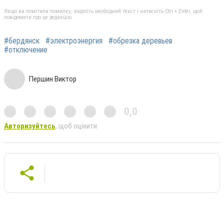
Якщо ви помітили помилку, виділіть необхідний текст і натисніть Ctrl + Enter, щоб
повідомити про це редакцію
#бердянск
#электроэнергия
#обрезка деревьев
#отключение
Першин Виктор
0,0
Авторизуйтесь
, щоб оцінити