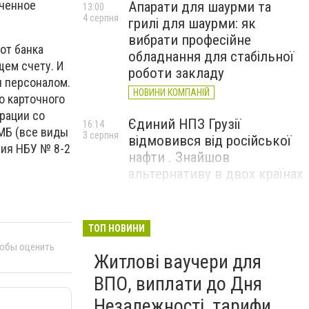
иченное
Апарати для шаурми та
13:00
4 серпня
грилі для шаурми: як
вибрати професійне
от банка
обладнання для стабільної
щем счету. И
роботи закладу
и персоналом.
НОВИНИ КОМПАНІЙ
о карточного
рации со
Єдиний НПЗ Грузії
16:14
МБ (все виды
3 серпня
відмовився від російської
зия НБУ № 8-2
нафти . Знайшов
альтернативу в двох країнах
До чого призвели атаки
15:16
3 серпня
ЗСУ на Wildberries . 200 млрд
ТОП НОВИНИ
збитків і ризик краху банків
тобы оценить
Житлові ваучери для
рф
ВПО, виплати до Дня
Незалежності, тарифи