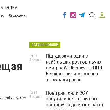
муналку
вто
Оголошення
ОСТАННІ НОВИНИ
Під ударами один з
14:07
5 серпня
найбільших розподільчих
мещая
центрів Wildberries та НПЗ .
Безпілотники масовано
атакували росію
Повітряні сили ЗСУ
13:19
5 серпня
льшой остаток
озвучили деталі нічного
обстрілу : з десятків ракет