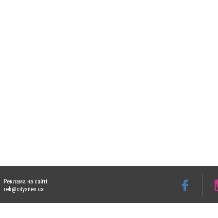
Реклама на сайті:
rek@citysites.ua
Допускається цитування матеріалів без отримання попередньої згоди 06153.com.ua з