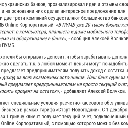
их украинских банков, проанализировал идеи и отзывы сво
 и на основании них сделал интересное предложение для
и две трети компаний осуществляют большинство банков
МБ Onlinе Корпоративный.
«В ПУМБ уже 20 тысяч бизнес-кл
тернет: с компьютера, планшета и даже мобильного телефо
ремя на обслуживание в банке»
, - сообщил Алексей Волчков
я ПУМБ.
хотели бы открывать депозит, чтобы зарабатывать допол
ожно сделать, т.к. в любой момент деньги могут понадобит
 предлагает предпринимателям получать доход с остатка н
ь доход из всех возможных источников. Наш банк один из 
рый предлагает предпринимателям не просто текущий счет,
носить процент на остаток»
, - добавляет Алексей Волчков.
гает специальные условия расчетно-кассового обслужива
 бизнеса в рамках тарифа «Старт-Новогодний». С 1 декабря 
о за 1 гривну клиент получает текущий счет, подключенный
 Online Корпоративный, с помощью которого можно без ко