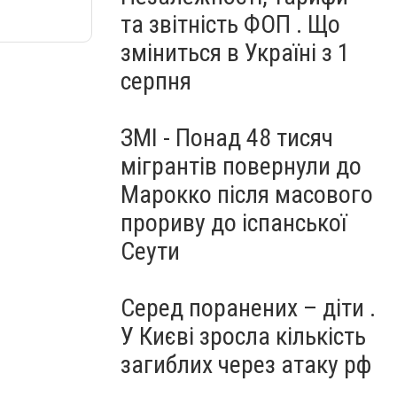
та звітність ФОП . Що
зміниться в Україні з 1
серпня
ЗМІ - Понад 48 тисяч
мігрантів повернули до
Марокко після масового
прориву до іспанської
Сеути
Серед поранених – діти .
У Києві зросла кількість
загиблих через атаку рф