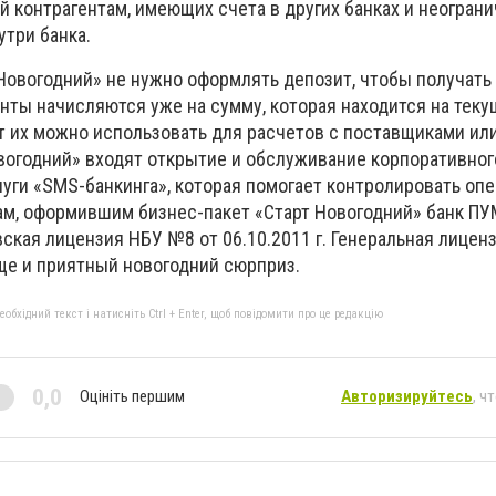
й контрагентам, имеющих счета в других банках и неогран
утри банка.
Новогодний» не нужно оформлять депозит, чтобы получать 
нты начисляются уже на сумму, которая находится на теку
т их можно использовать для расчетов с поставщиками ил
овогодний» входят открытие и обслуживание корпоративног
уги «SMS-банкинга», которая помогает контролировать опе
ам, оформившим бизнес-пакет «Старт Новогодний» банк ПУ
вская лицензия НБУ №8 от 06.10.2011 г. Генеральная лицен
 еще и приятный новогодний сюрприз.
бхідний текст і натисніть Ctrl + Enter, щоб повідомити про це редакцію
0,0
Оцініть першим
Авторизируйтесь
, ч