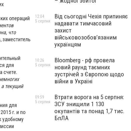
– жодної збитої
их
Від сьогодні Чехія припиняє
12:04
ских операций
5 серпня
надавати тимчасовий
иентов
захист
на, что
військовозобов’язаним
, заместитель
українцям
нительный
Bloomberg - рф провела
10:26
ься для
5 серпня
новий раунд таємних
а счете.
зустрічей з Європою щодо
немногих
війни в Україні
 а текущий
Втрати ворога на 5 серпня:
09:59
5 серпня
ЗСУ знищили 1 130
ния для
окупантів та понад 1,7 тис.
2015 г. и по
БпЛА
 к удобному
миссии