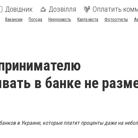
Довідник
Дозвілля
Оплатить ком
Вакансии
Погода
Нерухомість
Карта міста
Фотоотчеты
А
дпринимателю
вать в банке не раз
банков в Украине, которые платят проценты даже на небо