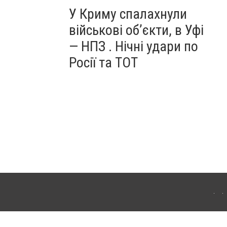
У Криму спалахнули
військові об’єкти, в Уфі
— НПЗ . Нічні удари по
Росії та ТОТ
ердянська. Для інтернет-видань обов'язкове розміщення прямого, відкритого для