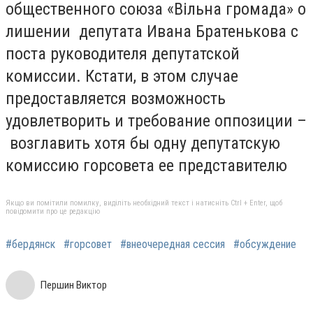
общественного союза «Вільна громада» о
лишении депутата Ивана Братенькова с
поста руководителя депутатской
комиссии. Кстати, в этом случае
предоставляется возможность
удовлетворить и требование оппозиции –
возглавить хотя бы одну депутатскую
комиссию горсовета ее представителю
Якщо ви помітили помилку, виділіть необхідний текст і натисніть Ctrl + Enter, щоб
повідомити про це редакцію
#бердянск
#горсовет
#внеочередная сессия
#обсуждение
Першин Виктор