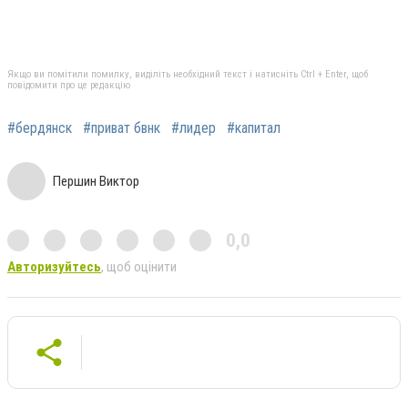
Якщо ви помітили помилку, виділіть необхідний текст і натисніть Ctrl + Enter, щоб
повідомити про це редакцію
#бердянск
#приват бвнк
#лидер
#капитал
Першин Виктор
0,0
Авторизуйтесь
, щоб оцінити