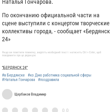
Наталья Гончарова.
По окончанию официальной части на
сцене выступили с концертом творческие
коллективы города, - сообщает «Бердянск
24»
Якщо ви помітили помилку, виділіть необхідний текст і натисніть Ctrl + Enter, щоб
повідомити про це редакцію
"БЕРДЯНСК 24"
#в Бердянске
#ко Дню работника социальной сферы
#Наталья Гончарова
#поздравила
Щербаков Владимир
0,0