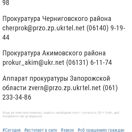
98
Прокуратура Черниговского района
cherprok@przo.zp.ukrtel.net
(06140) 9-19-
44
Прокуратура Акимовского района
prokur_akim@ukr.net
(06131) 6-11-74
Аппарат прокуратуры Запорожской
области
zvern@przo.zp.ukrtel.net
(061)
233-34-86
Якщо ви помітили помилку, виділіть необхідний текст і натисніть Ctrl + Enter, щоб
повідомити про це редакцію
#Сегодня
#вступает в силу
#закон
#об оращениях граждан