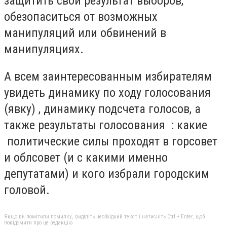
защитить свой результат выборов,
обезопаситься от возможных
манипуляций или обвинений в
манипуляциях.
А всем заинтересованным избирателям
увидеть динамику по ходу голосования
(явку) , динамику подсчета голосов, а
также результаты голосования : какие
политические силы проходят в горсовет
и облсовет (и с какими именно
депутатами) и кого избрали городским
головой.
Якщо ви помітили помилку, виділіть необхідний текст і натисніть Ctrl + Enter, щоб
повідомити про це редакцію