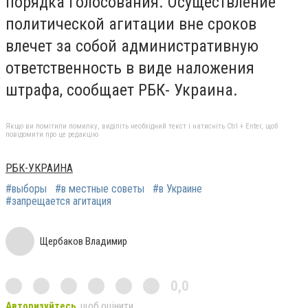
порядка голосования. Осуществление
политической агитации вне сроков
влечет за собой административную
ответственность в виде наложения
штрафа, сообщает РБК- Украина.
Якщо ви помітили помилку, виділіть необхідний текст і натисніть Ctrl + Enter, щоб
повідомити про це редакцію
РБК-УКРАИНА
#выборы
#в местные советы
#в Украине
#запрещается агитация
Щербаков Владимир
0,0
Авторизуйтесь
, щоб оцінити